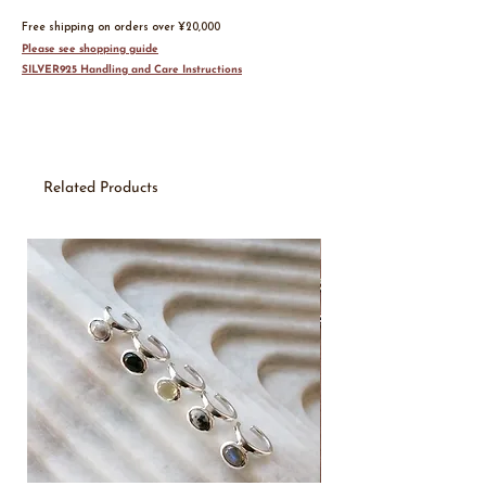
しみいただけるよう、ブランド初となるイヤーカフ
を製作いたしました。
Free shipping on orders over ¥20,000
Please see shopping guide
『 natural stone stackable ear cuff 』
SILVER925 Handling and Care Instructions
身につけるだけで、表情へ自然な血色感をプラスし
てくれる瑞々しい天然石。毎日のお守りのように、
あなたにぴったりの一石をお選びください。
指輪を重ねるようにスタック（重ね付け）して、耳
元に自分らしい美しいレイヤーを作るスタイリング
Related Products
がおすすめです。
上下を反転させることで、耳への着用位置や見え方
が変わるユニークな2WAY仕様の仕掛けを施しまし
New
た。その日の気分や、お手持ちのピアスとのバラン
スに合わせて自由なアレンジをお楽しみいただけま
す。
【ご購入前にご確認ください】
・各色ともに少量ずつの特別なご用意となります。
・天然石は自然素材のため、1つひとつ色味や模様
に個体差がございます。
・ハンドメイドによる繊細なクラフトワーク、そし
て天然石ならではの一期一会の風合いをぜひお楽し
みください。